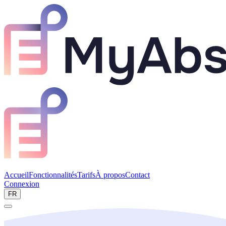
Accueil
Fonctionnalités
Tarifs
À propos
Contact
Connexion
Réserver une démo
FR