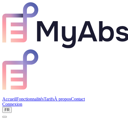
Accueil
Fonctionnalités
Tarifs
À propos
Contact
Connexion
Réserver une démo
FR